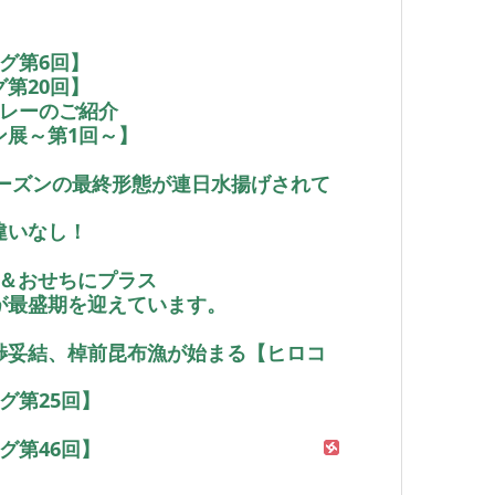
グ第6回】
第20回】
リレーのご紹介
ン展～第1回～】
シーズンの最終形態が連日水揚げされて
違いなし！
煮＆おせちにプラス
が最盛期を迎えています。
渉妥結、棹前昆布漁が始まる【ヒロコ
グ第25回】
グ第46回】