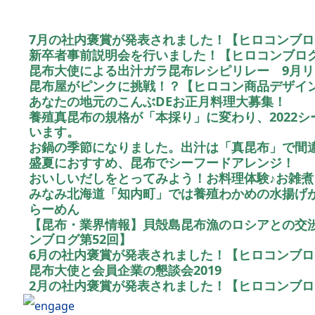
7月の社内褒賞が発表されました！【ヒロコンブロ
新卒者事前説明会を行いました！【ヒロコンブログ
昆布大使による出汁ガラ昆布レシピリレー 9月
昆布屋がピンクに挑戦！？【ヒロコン商品デザイ
あなたの地元のこんぶDEお正月料理大募集！
養殖真昆布の規格が「本採り」に変わり、2022
います。
お鍋の季節になりました。出汁は「真昆布」で間
盛夏におすすめ、昆布でシーフードアレンジ！
おいしいだしをとってみよう！お料理体験♪お雑
みなみ北海道「知内町」では養殖わかめの水揚げ
らーめん
【昆布・業界情報】貝殻島昆布漁のロシアとの交
ンブログ第52回】
6月の社内褒賞が発表されました！【ヒロコンブロ
昆布大使と会員企業の懇談会2019
2月の社内褒賞が発表されました！【ヒロコンブロ