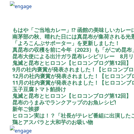
もはや「ご当地カレー」!? 函館の美味しいカレ
南茅部の秋、晴れた日には真昆布が集荷される光
「よろこんぶサポーター」を更新しました！
真昆布の収穫を前に今年（2023）も「がごめ昆
昆布大使による出汁ガラ昆布レシピリレー 8月
鬼滅と昆布とヒロコン【ヒロコンブログ第12回】
9月の社内褒賞が発表されました！【ヒロコンブロ
12月の社内褒賞が発表されました！【ヒロコンブロ
11月の社内褒賞が発表されました！【ヒロコンブロ
玉子豆腐トマト餡掛け
鬼滅と昆布とヒロコン【ヒロコンブログ第12回】
昆布のうまみでランクアップのお魚レシピ!
新年ご挨拶
ヒロコン実は！？「社長がテレビ番組に出演した
鶏とアスパラと大和芋のお吸い物