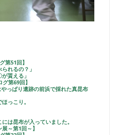
グ第51回】
べられるの？」
〇が貰える」
グ第69回】
産はやっぱり遺跡の前浜で採れた真昆布
でほっこり。
こには昆布が入っていました。
ン展～第1回～】
グ第22回】