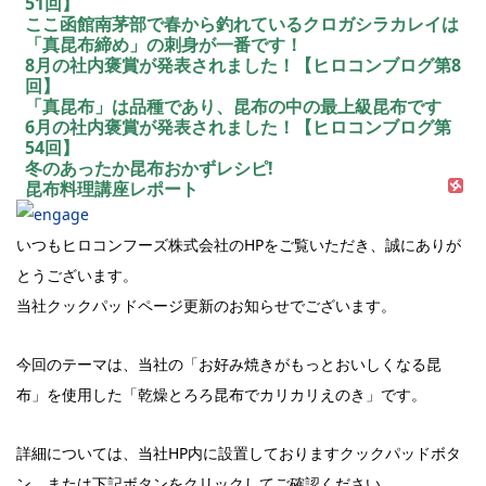
51回】
ここ函館南茅部で春から釣れているクロガシラカレイは
「真昆布締め」の刺身が一番です！
8月の社内褒賞が発表されました！【ヒロコンブログ第8
回】
「真昆布」は品種であり、昆布の中の最上級昆布です
6月の社内褒賞が発表されました！【ヒロコンブログ第
54回】
冬のあったか昆布おかずレシピ!
昆布料理講座レポート
いつもヒロコンフーズ株式会社のHPをご覧いただき、誠にありが
とうございます。
当社クックパッドページ更新のお知らせでございます。
今回のテーマは、当社の「お好み焼きがもっとおいしくなる昆
布」を使用した「乾燥とろろ昆布でカリカリえのき」です。
詳細については、当社HP内に設置しておりますクックパッドボタ
ン、または下記ボタンをクリックしてご確認ください。