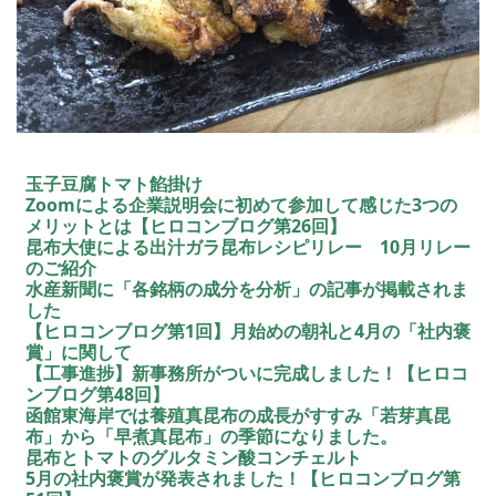
玉子豆腐トマト餡掛け
Zoomによる企業説明会に初めて参加して感じた3つの
メリットとは【ヒロコンブログ第26回】
昆布大使による出汁ガラ昆布レシピリレー 10月リレー
のご紹介
水産新聞に「各銘柄の成分を分析」の記事が掲載されま
した
【ヒロコンブログ第1回】月始めの朝礼と4月の「社内褒
賞」に関して
【工事進捗】新事務所がついに完成しました！【ヒロコ
ンブログ第48回】
函館東海岸では養殖真昆布の成長がすすみ「若芽真昆
布」から「早煮真昆布」の季節になりました。
昆布とトマトのグルタミン酸コンチェルト
5月の社内褒賞が発表されました！【ヒロコンブログ第