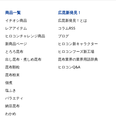
商品一覧
広昆新発見！
イチオシ商品
広昆新発見！とは
レアアイテム
コラムRSS
ヒロコンチャレンジ商品
ブログ
新商品ページ
ヒロコン新キャラクター
とろろ昆布
ヒロコンフーズ新工場
出し昆布・煮しめ昆布
昆布業界の業界用語辞典
昆布顆粒
ヒロコンQ&A
昆布粉末
佃煮
塩ふき
バラエティ
納豆昆布
わかめ