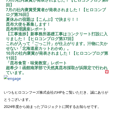
7月の社内褒賞が発表されました！【ヒロコンブログ第6
回】
7月の社内褒賞受賞者が発表されました！【ヒロコンブ
ログ第76回】
夏休みの宿題は【こんぶ】で決まり！！
昆布大使を募集します！
昆布料理講座レポート
【工事進捗】新事務所基礎工事はコンクリート打設に入
りました！【ヒロコンブログ第37回】
これが入って「ごっこ汁」が仕上がります。汁物に欠か
せない「北海道産カットわかめ」。
10月の社内褒賞が発表されました！【ヒロコンブログ第
11回】
「昆布食育・味覚教室」レポート
超希少！函館南茅部で天然真昆布採取が浜限定で行われ
ています。
いつもヒロコンフーズ株式会社のHPをご覧いただき、誠にありが
とうございます。
2024年度から始まったプロジェクトに関するお知らせです。