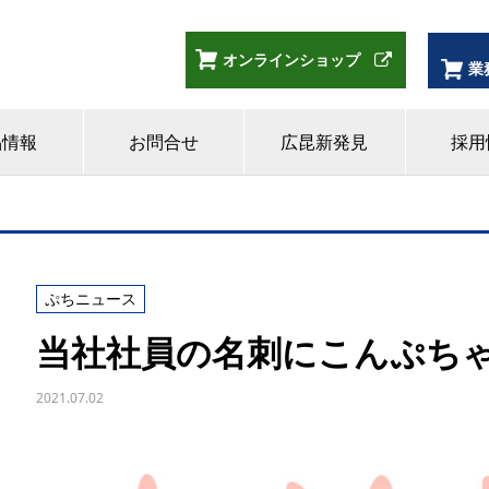
オンラインショップ
業
品情報
お問合せ
広昆新発見
採用
ぷちニュース
当社社員の名刺にこんぷち
2021.07.02