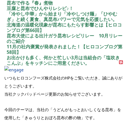
昆布で作る『春』煮物
豆腐と昆布でひんやりレシピ♪！
「冷やし中華」から始まり「冷やしつけ麺」「ひやむ
ぎ」と続く夏食、真昆布パワーで元気を応援したい。
北海道の温暖化現象が昆布にもたらす影響とは【ヒロコ
ンブログ第66回】
昆布大使による出汁ガラ昆布レシピリレー 10月リレー
のご紹介
11月の社内褒賞が発表されました！【ヒロコンブログ第
58回】
お出かけも多く、何かと忙しい3月は当組合の「塩吹き
こんぶ」をキッチンにご用意ください。
いつもヒロコンフーズ株式会社のHPをご覧いただき、誠にありが
とうございます。
当社クックパッドページ更新のお知らせでございます。
今回のテーマは、当社の「うどんがもっとおいしくなる昆布」を
使用した「きゅうりとおぼろ昆布の酢の物」です。