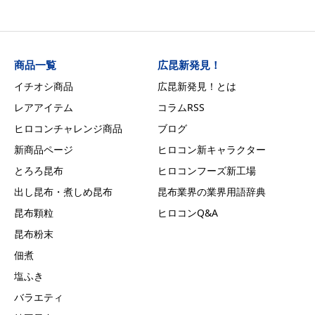
商品一覧
広昆新発見！
イチオシ商品
広昆新発見！とは
レアアイテム
コラムRSS
ヒロコンチャレンジ商品
ブログ
新商品ページ
ヒロコン新キャラクター
とろろ昆布
ヒロコンフーズ新工場
出し昆布・煮しめ昆布
昆布業界の業界用語辞典
昆布顆粒
ヒロコンQ&A
昆布粉末
佃煮
塩ふき
バラエティ