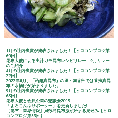
1月の社内褒賞が発表されました！【ヒロコンブログ第
60回】
昆布大使による出汁ガラ昆布レシピリレー 9月リレー
のご紹介
4月の社内褒賞が発表されました！【ヒロコンブログ第
22回】
2022年6月、「函館真昆布」の里・南茅部では養殖真昆
布の水揚げが始まりました。
9月の社内褒賞が発表されました！【ヒロコンブログ第
68回】
昆布大使と会員企業の懇談会2019
「よろこんぶサポーター」を更新しました!
【昆布・業界情報】貝殻島昆布漁が始まる見込み【ヒロ
コンブログ第53回】