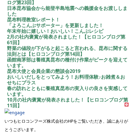
ログ第23回】
日本昆布協会から能登半島地震への義援金をお渡ししま
した
昆布料理教室レポート！
「よろこんぶサポーター」を更新しました！
年末年始に嬉しい！おいしい！こんぶレシピ
2月の社内褒賞が発表されました！【ヒロコンブログ第
61回】
野菜の値段が下がると起こると言われる、昆布に関する
法則とは【ヒロコンブログ第14回】
函館南茅部は養殖真昆布の種付け作業がピークを迎えて
います。
昆布大使と会員企業の懇談会2019
おいしいだしをとってみよう！お料理体験♪お雑煮＆お
せちにプラス
春の訪れとともに養殖真昆布の実入りの良さを実感して
います。
10月の社内褒賞が発表されました！【ヒロコンブログ第
11回】
いつもヒロコンフーズ株式会社のHPをご覧いただき、誠にありが
とうございます。