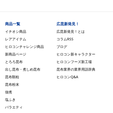
商品一覧
広昆新発見！
イチオシ商品
広昆新発見！とは
レアアイテム
コラムRSS
ヒロコンチャレンジ商品
ブログ
新商品ページ
ヒロコン新キャラクター
とろろ昆布
ヒロコンフーズ新工場
出し昆布・煮しめ昆布
昆布業界の業界用語辞典
昆布顆粒
ヒロコンQ&A
昆布粉末
佃煮
塩ふき
バラエティ