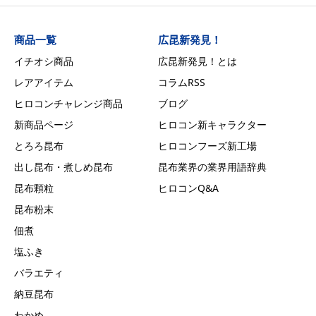
商品一覧
広昆新発見！
イチオシ商品
広昆新発見！とは
レアアイテム
コラムRSS
ヒロコンチャレンジ商品
ブログ
新商品ページ
ヒロコン新キャラクター
とろろ昆布
ヒロコンフーズ新工場
出し昆布・煮しめ昆布
昆布業界の業界用語辞典
昆布顆粒
ヒロコンQ&A
昆布粉末
佃煮
塩ふき
バラエティ
納豆昆布
わかめ