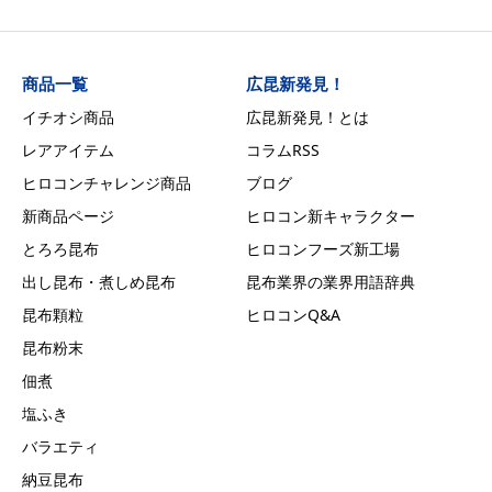
商品一覧
広昆新発見！
イチオシ商品
広昆新発見！とは
レアアイテム
コラムRSS
ヒロコンチャレンジ商品
ブログ
新商品ページ
ヒロコン新キャラクター
とろろ昆布
ヒロコンフーズ新工場
出し昆布・煮しめ昆布
昆布業界の業界用語辞典
昆布顆粒
ヒロコンQ&A
昆布粉末
佃煮
塩ふき
バラエティ
納豆昆布