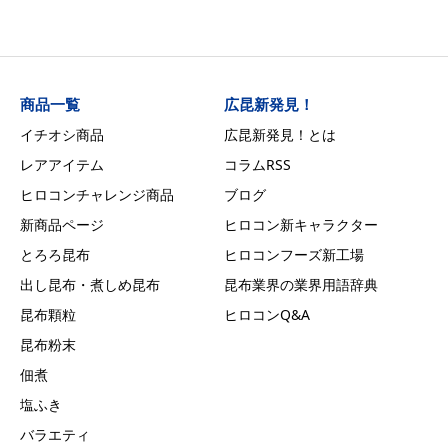
商品一覧
広昆新発見！
イチオシ商品
広昆新発見！とは
レアアイテム
コラムRSS
ヒロコンチャレンジ商品
ブログ
新商品ページ
ヒロコン新キャラクター
とろろ昆布
ヒロコンフーズ新工場
出し昆布・煮しめ昆布
昆布業界の業界用語辞典
昆布顆粒
ヒロコンQ&A
昆布粉末
佃煮
塩ふき
バラエティ