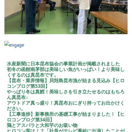
水産新聞に日本昆布協会の事業計画が掲載されました
初冬の函館南茅部は美味しい魚がいっぱい！より美味し
くするのは真昆布です。
【昆布・業界情報】貝殻島昆布漁が始まる見込み【ヒロ
コンブログ第53回】
やっぱり冬は真鱈！美味しさを引き立たせるのはもちろ
ん真昆布♪
アウトドア真っ盛り！真昆布おにぎり持ってお出かけく
ださい。
【工事進捗】新事務所の基礎工事が始まりました！【ヒ
ロコンブログ第34回】
鶏とアスパラと大和芋のお吸い物
ヒロコン実は！？「社長がテレビ番組に出演したことが