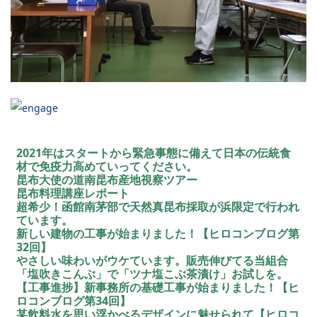
2021年はスタートから緊急事態に備えて日本の伝統食
材で免疫力高めていってください。
昆布大使の道南昆布産地視察ツアー
昆布料理講座レポート
超希少！函館南茅部で天然真昆布採取が浜限定で行われ
ています。
新しい建物の工事が始まりました！【ヒロコンブログ第
32回】
やさしい味わいがウケています。販売伸びてる当組合
「塩吹きこんぶ」で「ツナ塩こぶ茶漬け」お試しを。
【工事進捗】新事務所の基礎工事が始まりました！【ヒ
ロコンブログ第34回】
某飲料水を思い浮かべるデザインに魅せられて【ヒロコ