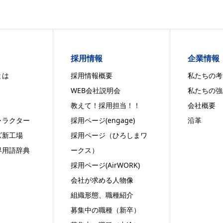
！
採用情報
企業情報
とは
採用情報概要
私たちの考
WEB会社説明会
私たちの強
教えて！採用担当！！
会社概要
ャラクター
採用ページ(engage)
沿革
ズ新工場
採用ページ（ひろしまワ
界用語辞典
ークス）
採用ページ(AirWORK)
会社が求める人物像
組織形態、職種紹介
募集中の職種（新卒）