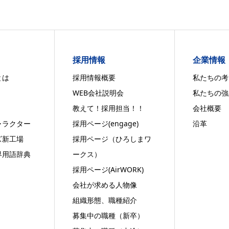
！
採用情報
企業情報
とは
採用情報概要
私たちの考
WEB会社説明会
私たちの強
教えて！採用担当！！
会社概要
ャラクター
採用ページ(engage)
沿革
ズ新工場
採用ページ（ひろしまワ
界用語辞典
ークス）
採用ページ(AirWORK)
会社が求める人物像
組織形態、職種紹介
募集中の職種（新卒）