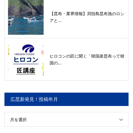
【昆布・業界情報】貝殻島昆布漁のロシ
アと...
ヒロコンの匠に聞く「韓国産昆布って韓
国の...
広昆新発見！投稿年月
月を選択