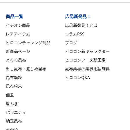
商品一覧
広昆新発見！
イチオシ商品
広昆新発見！とは
レアアイテム
コラムRSS
ヒロコンチャレンジ商品
ブログ
新商品ページ
ヒロコン新キャラクター
とろろ昆布
ヒロコンフーズ新工場
出し昆布・煮しめ昆布
昆布業界の業界用語辞典
昆布顆粒
ヒロコンQ&A
昆布粉末
佃煮
塩ふき
バラエティ
納豆昆布
わかめ