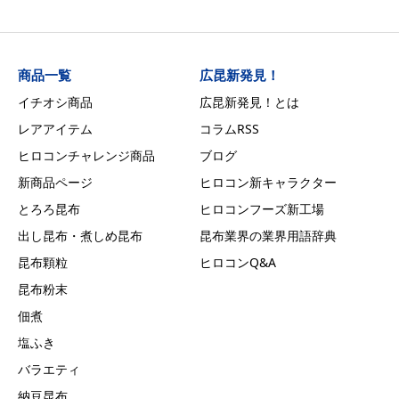
商品一覧
広昆新発見！
イチオシ商品
広昆新発見！とは
レアアイテム
コラムRSS
ヒロコンチャレンジ商品
ブログ
新商品ページ
ヒロコン新キャラクター
とろろ昆布
ヒロコンフーズ新工場
出し昆布・煮しめ昆布
昆布業界の業界用語辞典
昆布顆粒
ヒロコンQ&A
昆布粉末
佃煮
塩ふき
バラエティ
納豆昆布