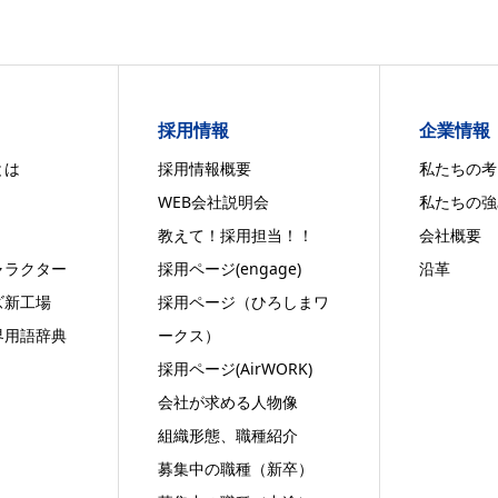
！
採用情報
企業情報
とは
採用情報概要
私たちの考
WEB会社説明会
私たちの強
教えて！採用担当！！
会社概要
ャラクター
採用ページ(engage)
沿革
ズ新工場
採用ページ（ひろしまワ
界用語辞典
ークス）
採用ページ(AirWORK)
会社が求める人物像
組織形態、職種紹介
募集中の職種（新卒）