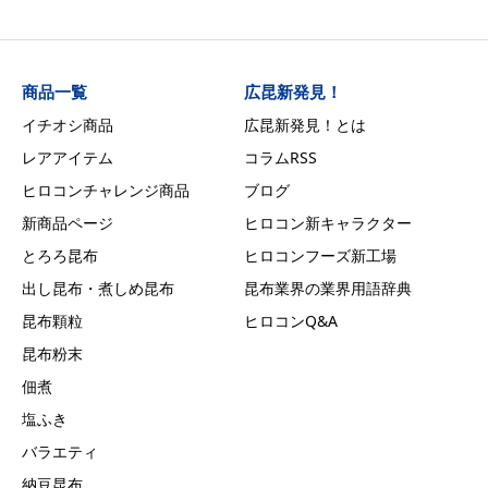
商品一覧
広昆新発見！
イチオシ商品
広昆新発見！とは
レアアイテム
コラムRSS
ヒロコンチャレンジ商品
ブログ
新商品ページ
ヒロコン新キャラクター
とろろ昆布
ヒロコンフーズ新工場
出し昆布・煮しめ昆布
昆布業界の業界用語辞典
昆布顆粒
ヒロコンQ&A
昆布粉末
佃煮
塩ふき
バラエティ
納豆昆布