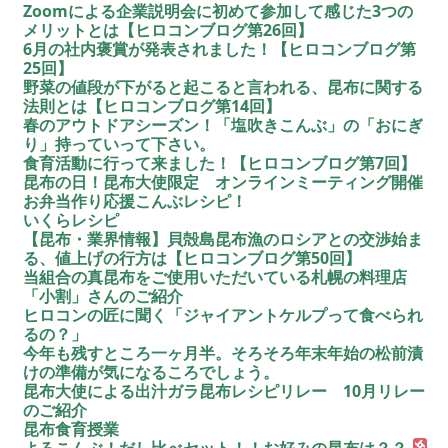
Zoomによる企業説明会に初めて参加して感じた3つの
メリットとは【ヒロコンブログ第26回】
6月の社内褒賞が発表されました！【ヒロコンブログ第
25回】
野菜の値段が下がると起こると言われる、昆布に関する
法則とは【ヒロコンブログ第14回】
春のアウトドアシーズン！「塩吹きこんぶ」の「おにぎ
り」持っていって下さい。
食育活動に行って来ました！【ヒロコンブログ第7回】
昆布の日！昆布大使限定 オンラインミーティング開催
お弁当作り応援こんぶレシピ！
いくらレシピ
【昆布・業界情報】貝殻島昆布漁のロシアとの交渉始ま
る、値上げの行方は【ヒロコンブログ第50回】
当組合の真昆布をご使用いただいている札幌の料理店
「小割」さんのご紹介
ヒロコンの匠に聞く「ジャイアントケルプって食べられ
るの？」
今年も残すところ一ヶ月半。そろそろ年末年始の松前漬
けの準備が気になるころでしょう。
昆布大使による出汁ガラ昆布レシピリレー 10月リレー
のご紹介
昆布食育授業