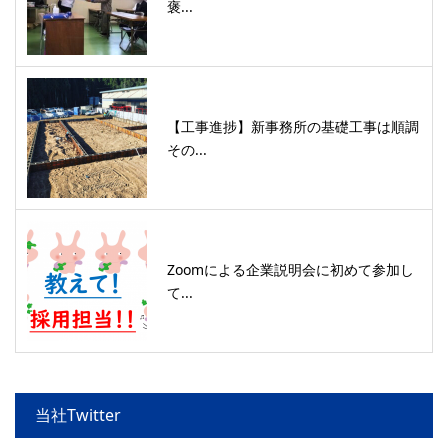
褒...
【工事進捗】新事務所の基礎工事は順調
その...
Zoomによる企業説明会に初めて参加し
て...
当社Twitter